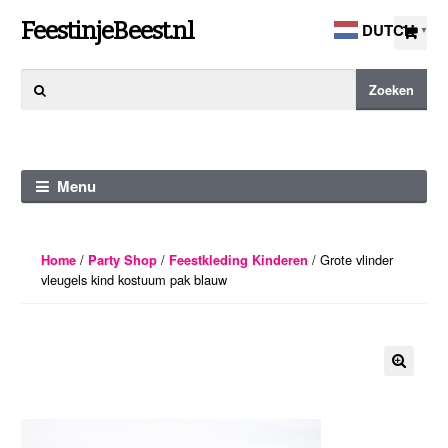
Ga
Ga
FeestinjeBeest.nl
DUTCH
▼
door
direct
naar
naar
Zoeken
Zoeken
navigatie
de
naar:
inhoud
Menu
/
/
/ Grote vlinder
Home
Party Shop
Feestkleding Kinderen
vleugels kind kostuum pak blauw
🔍