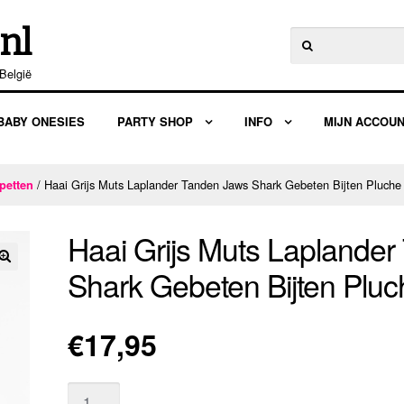
nl
Zoeken
naar:
België
BABY ONESIES
PARTY SHOP
INFO
MIJN ACCOU
/ Haai Grijs Muts Laplander Tanden Jaws Shark Gebeten Bijten Pluche
petten
Haai Grijs Muts Laplande
Shark Gebeten Bijten Pluc
🔍
€
17,95
Aantal