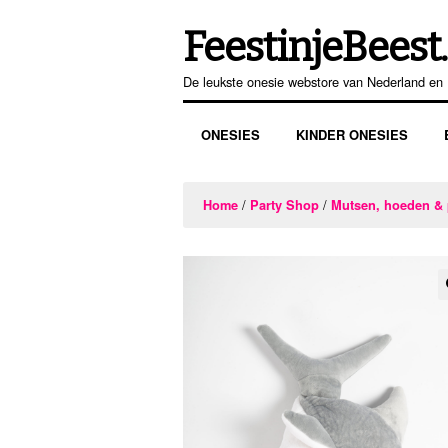
FeestinjeBeest.
Ga
Ga
door
direct
De leukste onesie webstore van Nederland en 
naar
naar
navigatie
de
ONESIES
KINDER ONESIES
inhoud
/
/
Home
Party Shop
Mutsen, hoeden & 