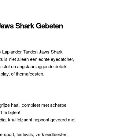
 Jaws Shark Gebeten
uts Laplander Tanden Jaws Shark
 is niet alleen een echte eyecatcher,
e stof en angstaanjaggende details
play, of themafeesten.
 grijze haai, compleet met scherpe
 te bijten!
g, knuffelzacht nepbont gevoerd met
ersport, festivals, verkleedfeesten,