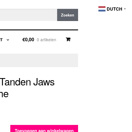
DUTCH
▼
Zoeken
€0,00
0 artikelen
NT
r Tanden Jaws
he
Toevoegen aan winkelwagen