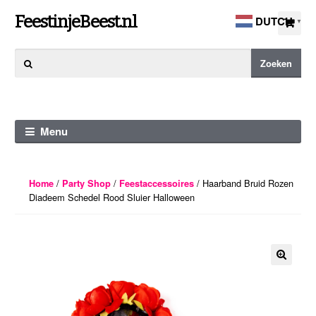
Ga
Ga
FeestinjeBeest.nl
DUTCH
▼
door
direct
naar
naar
Zoeken
Zoeken
navigatie
de
naar:
inhoud
Menu
/
/
/ Haarband Bruid Rozen
Home
Party Shop
Feestaccessoires
Diadeem Schedel Rood Sluier Halloween
🔍