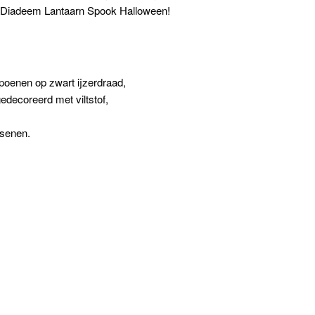
e Diadeem Lantaarn Spook Halloween!
poenen op zwart ijzerdraad,
decoreerd met viltstof,
ssenen.