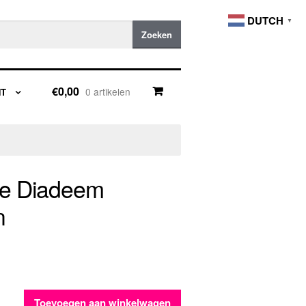
DUTCH
▼
Zoeken
€0,00
0 artikelen
NT
e Diadeem
n
Toevoegen aan winkelwagen