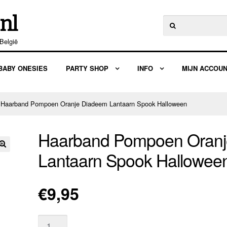
nl
Zoeken
naar:
België
BABY ONESIES
PARTY SHOP
INFO
MIJN ACCOU
 Haarband Pompoen Oranje Diadeem Lantaarn Spook Halloween
Haarband Pompoen Oranj
Lantaarn Spook Hallowee
🔍
€
9,95
Aantal