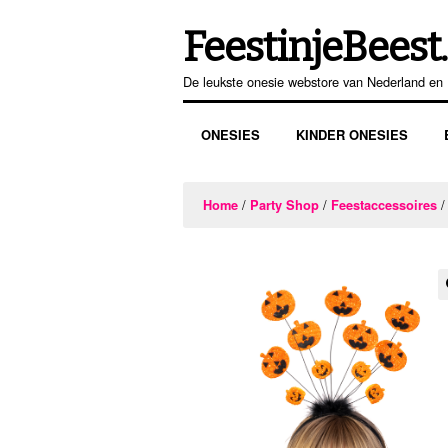
FeestinjeBeest.
Ga
Ga
door
direct
De leukste onesie webstore van Nederland en 
naar
naar
navigatie
de
ONESIES
KINDER ONESIES
inhoud
/
/
/
Home
Party Shop
Feestaccessoires