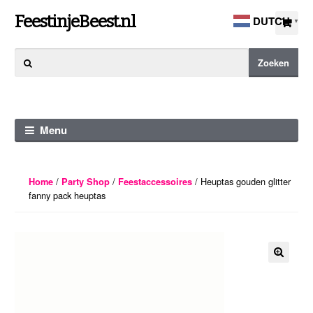
Ga
Ga
FeestinjeBeest.nl
DUTCH
▼
door
direct
naar
naar
Zoeken
Zoeken
navigatie
de
naar:
inhoud
Menu
/
/
/ Heuptas gouden glitter
Home
Party Shop
Feestaccessoires
fanny pack heuptas
🔍