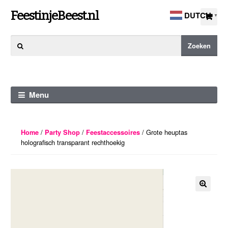
Ga
Ga
FeestinjeBeest.nl
DUTCH
▼
door
direct
naar
naar
Zoeken
Zoeken
navigatie
de
naar:
inhoud
Menu
/
/
/ Grote heuptas
Home
Party Shop
Feestaccessoires
holografisch transparant rechthoekig
🔍