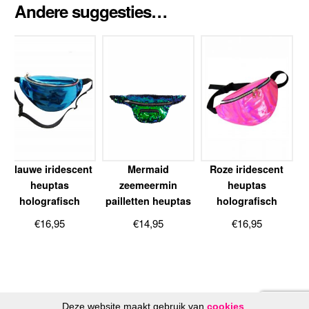
Andere suggesties…
Blauwe iridescent
Mermaid
Roze iridescent
heuptas
zeemeermin
heuptas
holografisch
pailletten heuptas
holografisch
€
16,95
€
14,95
€
16,95
Deze website maakt gebruik van
cookies
.