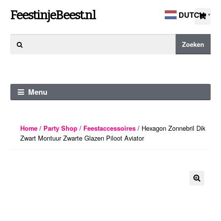
Ga
Ga
FeestinjeBeest.nl
DUTCH
▼
door
direct
naar
naar
Zoeken
Zoeken
navigatie
de
naar:
inhoud
Menu
/
/
/ Hexagon Zonnebril Dik
Home
Party Shop
Feestaccessoires
Zwart Montuur Zwarte Glazen Piloot Aviator
🔍