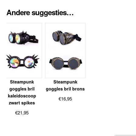
Andere suggesties…
Steampunk
Steampunk
goggles bril
goggles bril brons
kaleidoscoop
€
16,95
zwart spikes
€
21,95