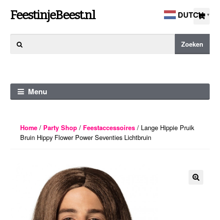
Ga
Ga
FeestinjeBeest.nl
DUTCH
▼
door
direct
naar
naar
Zoeken
Zoeken
navigatie
de
naar:
inhoud
Menu
/
/
/ Lange Hippie Pruik
Home
Party Shop
Feestaccessoires
Bruin Hippy Flower Power Seventies Lichtbruin
🔍