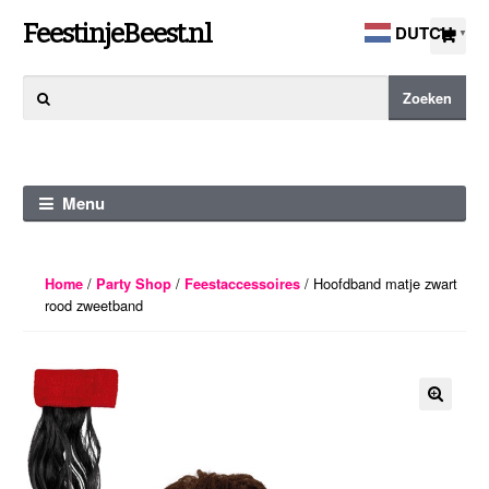
Ga
Ga
FeestinjeBeest.nl
DUTCH
▼
door
direct
naar
naar
Zoeken
Zoeken
navigatie
de
naar:
inhoud
Menu
/
/
/ Hoofdband matje zwart
Home
Party Shop
Feestaccessoires
rood zweetband
🔍