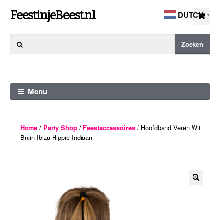
Ga
Ga
FeestinjeBeest.nl
DUTCH
▼
door
direct
naar
naar
Zoeken
Zoeken
navigatie
de
naar:
inhoud
Menu
/
/
/ Hoofdband Veren Wit
Home
Party Shop
Feestaccessoires
Bruin Ibiza Hippie Indiaan
🔍