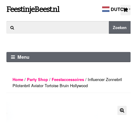
Ga
Ga
FeestinjeBeest.nl
DUTCH
▼
door
direct
naar
naar
Zoeken
Zoeken
navigatie
de
naar:
inhoud
Menu
/
/
/ Influencer Zonnebril
Home
Party Shop
Feestaccessoires
Pilotenbril Aviator Tortoise Bruin Hollywood
🔍