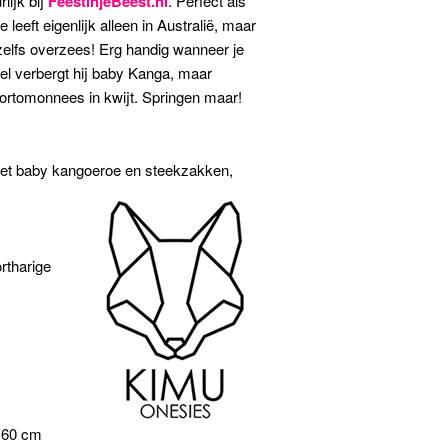
lijk bij
FeestinjeBeest.nl
. Perfect als
eeft eigenlijk alleen in Australië, maar
zelfs overzees! Erg handig wanneer je
idel verbergt hij baby Kanga, maar
portomonnees in kwijt. Springen maar!
met baby kangoeroe en steekzakken,
rtharige
 160 cm