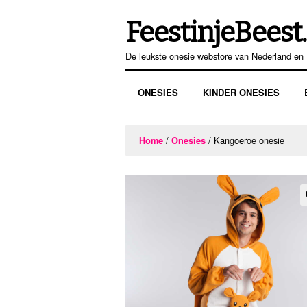
FeestinjeBeest.
Ga
Ga
door
direct
De leukste onesie webstore van Nederland en 
naar
naar
navigatie
de
ONESIES
KINDER ONESIES
inhoud
/
/ Kangoeroe onesie
Home
Onesies