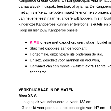
Kangoeroe onesie kopen? Dit kangoeroepak vind je natuur
carnavalspak, huispak, feestpak of pyjama. De Kangoeroe l
met zijn sterke achterpoten maakt ‘ie enorme sprongen, 
van het ene feest naar het andere wilt hoppen. In zijn bu
kinderloze Kangoeroes kunnen er telefoons, sleutels en 
Koop nu hier jouw Kangoeroe onesie!
KIMU
onesie met capuchon, oren, staart, buidel 
Sluit met knoopjes aan de voorkant,
Horizontale, onzichtbare rits onderaan de rug,
Unisex, geschikt voor mannen en vrouwen,
Gemaakt van een mooie kwaliteit, extra zachte, ko
fleecestof.
VERKRIJGBAAR IN DE MATEN
:
Maat XS-S
– Lengte pak van schouders tot voet: 132 cm
– Geschikt voor personen met een lengte van 147 cm –