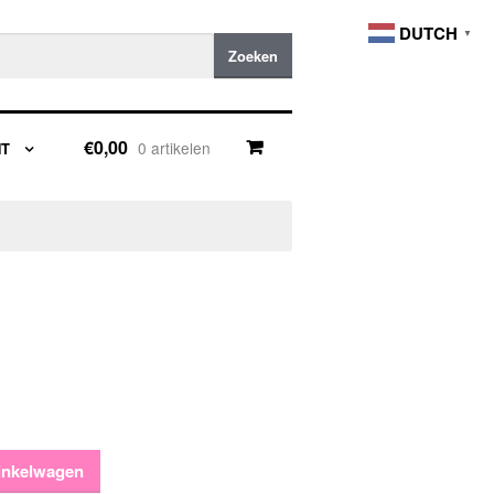
DUTCH
▼
Zoeken
€0,00
0 artikelen
NT
inkelwagen