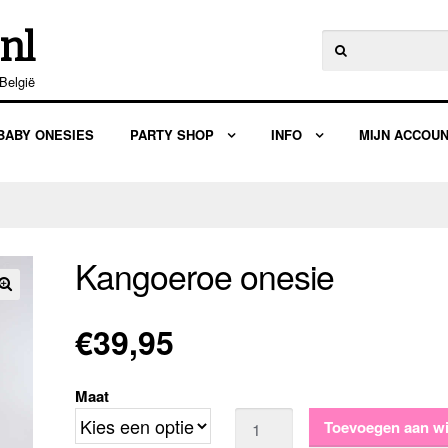
nl
Zoeken
naar:
België
BABY ONESIES
PARTY SHOP
INFO
MIJN ACCOU
Kangoeroe onesie
🔍
€
39,95
Maat
Aantal
Toevoegen aan w