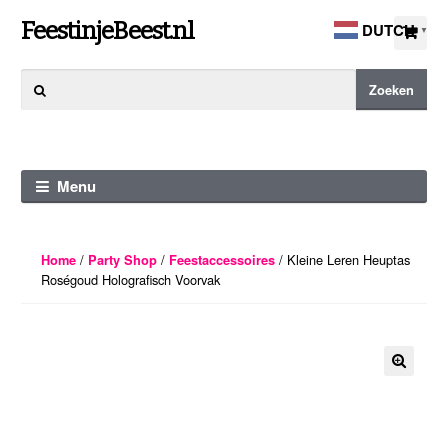
Ga
Ga
FeestinjeBeest.nl
DUTCH
▼
door
direct
naar
naar
Zoeken
Zoeken
navigatie
de
naar:
inhoud
Menu
/
/
/ Kleine Leren Heuptas
Home
Party Shop
Feestaccessoires
Roségoud Holografisch Voorvak
🔍