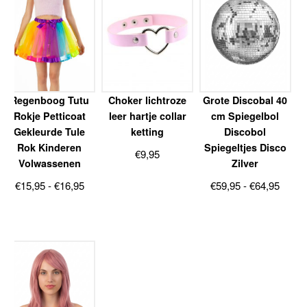
Regenboog Tutu
Choker lichtroze
Grote Discobal 40
Rokje Petticoat
leer hartje collar
cm Spiegelbol
Gekleurde Tule
ketting
Discobol
Rok Kinderen
Spiegeltjes Disco
€
9,95
Volwassenen
Zilver
Prijsklasse:
Prijsk
€
15,95
-
€
16,95
€
59,95
-
€
64,95
€15,95
€59,9
tot
tot
€16,95
€64,9