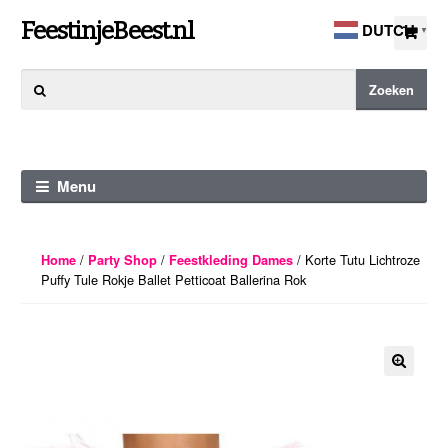
Ga
Ga
FeestinjeBeest.nl
DUTCH
▼
door
direct
naar
naar
Zoeken
Zoeken
navigatie
de
naar:
inhoud
Menu
/
/
/ Korte Tutu Lichtroze
Home
Party Shop
Feestkleding Dames
Puffy Tule Rokje Ballet Petticoat Ballerina Rok
🔍