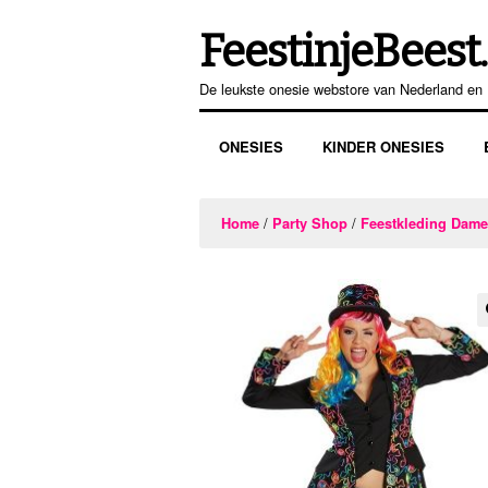
FeestinjeBeest.
Ga
Ga
door
direct
De leukste onesie webstore van Nederland en 
naar
naar
navigatie
de
ONESIES
KINDER ONESIES
inhoud
/
/
Home
Party Shop
Feestkleding Dam