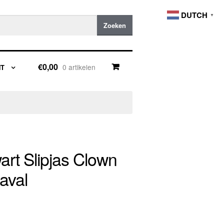
DUTCH
▼
Zoeken
€0,00
0 artikelen
NT
rt Slipjas Clown
aval