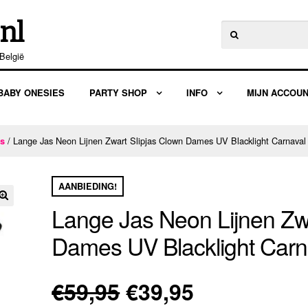
nl
Zoeken
naar:
België
BABY ONESIES
PARTY SHOP
INFO
MIJN ACCOU
/ Lange Jas Neon Lijnen Zwart Slipjas Clown Dames UV Blacklight Carnaval
es
AANBIEDING!
Lange Jas Neon Lijnen Zwa
🔍
Dames UV Blacklight Carn
Oorspronkelijke
Huidige
€
59,95
€
39,95