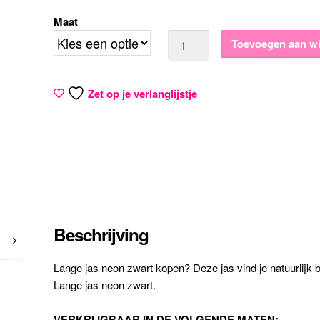
prijs
prijs
Maat
Aantal
Toevoegen aan w
was:
is:
€59,95.
€39,95.
Zet op je verlanglijstje
Beschrijving
Lange jas neon zwart kopen? Deze jas vind je natuurlijk b
Lange jas neon zwart.
VERKRIJGBAAR IN DE VOLGENDE MATEN: