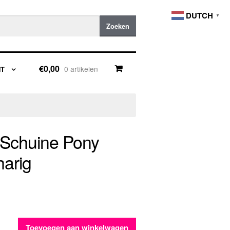
DUTCH
▼
Zoeken
€0,00
0 artikelen
NT
 Schuine Pony
harig
Toevoegen aan winkelwagen