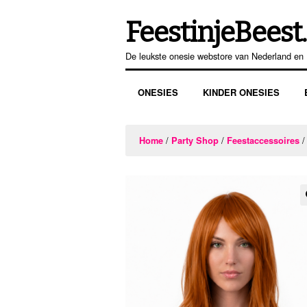
FeestinjeBeest.
Ga
Ga
door
direct
De leukste onesie webstore van Nederland en 
naar
naar
navigatie
de
ONESIES
KINDER ONESIES
inhoud
/
/
/
Home
Party Shop
Feestaccessoires