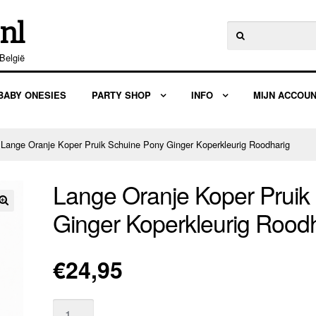
nl
Zoeken
naar:
België
BABY ONESIES
PARTY SHOP
INFO
MIJN ACCOU
 Lange Oranje Koper Pruik Schuine Pony Ginger Koperkleurig Roodharig
Lange Oranje Koper Pruik
Ginger Koperkleurig Rood
🔍
€
24,95
Aantal