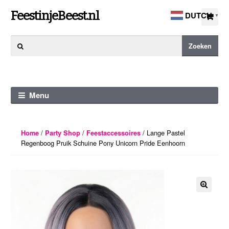
Ga
Ga
FeestinjeBeest.nl
DUTCH
▼
door
direct
naar
naar
Zoeken
Zoeken
navigatie
de
naar:
inhoud
Menu
/
/
/ Lange Pastel
Home
Party Shop
Feestaccessoires
Regenboog Pruik Schuine Pony Unicorn Pride Eenhoorn
🔍