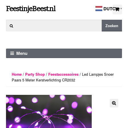
Ga
Ga
FeestinjeBeest.nl
DUTCH
▼
door
direct
naar
naar
Zoeken
Zoeken
navigatie
de
naar:
inhoud
Menu
/
/
/ Led Lampjes Snoer
Home
Party Shop
Feestaccessoires
Paars 5 Meter Kerstverlichting CR2032
🔍