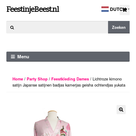
Ga
Ga
FeestinjeBeest.nl
DUTCH
▼
door
direct
naar
naar
Zoeken
Zoeken
navigatie
de
naar:
inhoud
Menu
/
/
/ Lichtroze kimono
Home
Party Shop
Feestkleding Dames
satijn Japanse satijnen badjas kamerjas geisha ochtendjas yukata
🔍