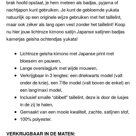
brak hoofd opstaat, je hem meteen als badjas, pyjama of
nachtjapon kunt gebruiken. Je kunt de gebloemde yukata
natuurlijk op een originele wijze gebruiken met het taillelint,
maar ook zéker als lang open vest zonder het taillelint! Koop
nu hier jouw lichtroze kimono satijn Japanse satijnen badjas
kamerjas geisha ochtendjas yukata!
Lichtroze geisha kimono met Japanse print met
bloesem en pauwen,
Lange overslagjurk met wijde mouwen,
Verkrijgbaar in 3 lengtes: een driekwarts model (valt
onder de knie), een 7/8e model (valt boven de enkel) en
een lang/maxi model,
Inclusief smalle “obibelt” taillelint, deze is door de lusjes
in de zij te halen,
Gemaakt van een mooie kwaliteit, zachte, satijnen stof,
100% polyester.
VERKRIJGBAAR IN DE MATEN: