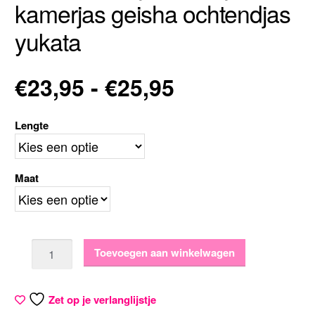
kamerjas geisha ochtendjas
yukata
Prijsklasse:
€
23,95
-
€
25,95
€23,95
Lengte
tot
Maat
€25,95
Aantal
Toevoegen aan winkelwagen
Zet op je verlanglijstje