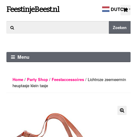
Ga
Ga
FeestinjeBeest.nl
DUTCH
▼
door
direct
naar
naar
Zoeken
Zoeken
navigatie
de
naar:
inhoud
Menu
/
/
/ Lichtroze zeemeermin
Home
Party Shop
Feestaccessoires
heuptasje klein tasje
🔍