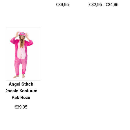
Prijsk
€
39,95
€
32,95
-
€
34,95
€32,9
tot
€34,9
Angel Stitch
Onesie Kostuum
Pak Roze
€
39,95