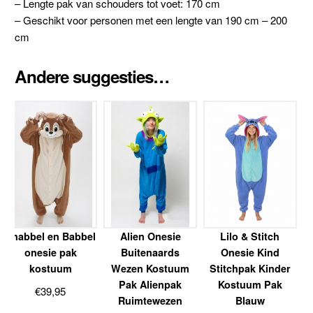
– Lengte pak van schouders tot voet: 170 cm
– Geschikt voor personen met een lengte van 190 cm – 200
cm
Andere suggesties…
Knabbel en Babbel
Alien Onesie
Lilo & Stitch
onesie pak
Buitenaards
Onesie Kind
kostuum
Wezen Kostuum
Stitchpak Kinder
Pak Alienpak
Kostuum Pak
€
39,95
Ruimtewezen
Blauw