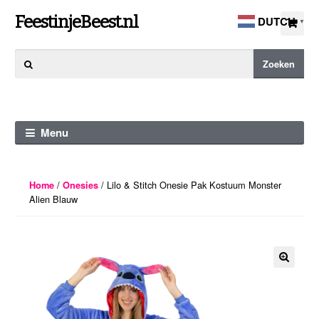
Ga
Ga
FeestinjeBeest.nl
DUTCH
▼
door
direct
naar
naar
Zoeken
Zoeken
navigatie
de
naar:
inhoud
Menu
/
/ Lilo & Stitch Onesie Pak Kostuum Monster
Home
Onesies
Alien Blauw
🔍