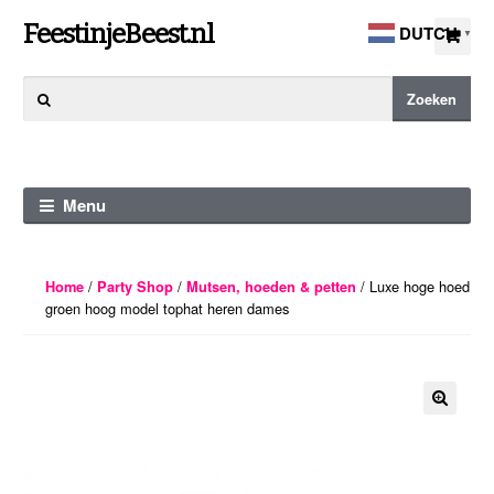
Ga
Ga
FeestinjeBeest.nl
DUTCH
▼
door
direct
naar
naar
Zoeken
Zoeken
navigatie
de
naar:
inhoud
Menu
/
/
/ Luxe hoge hoed
Home
Party Shop
Mutsen, hoeden & petten
groen hoog model tophat heren dames
🔍