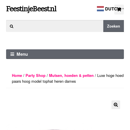
Ga
Ga
FeestinjeBeest.nl
DUTCH
▼
door
direct
naar
naar
Zoeken
Zoeken
navigatie
de
naar:
inhoud
Menu
/
/
/ Luxe hoge hoed
Home
Party Shop
Mutsen, hoeden & petten
paars hoog model tophat heren dames
🔍