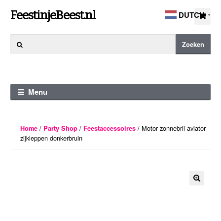
Ga
Ga
FeestinjeBeest.nl
DUTCH
▼
door
direct
naar
naar
Zoeken
Zoeken
navigatie
de
naar:
inhoud
Menu
/
/
/ Motor zonnebril aviator
Home
Party Shop
Feestaccessoires
zijkleppen donkerbruin
🔍