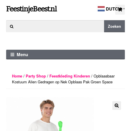
Ga
Ga
FeestinjeBeest.nl
DUTCH
▼
door
direct
naar
naar
Zoeken
Zoeken
navigatie
de
naar:
inhoud
Menu
/
/
/ Opblaasbaar
Home
Party Shop
Feestkleding Kinderen
Kostuum Alien Gedragen op Nek Opblaas Pak Groen Space
🔍