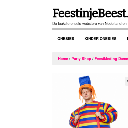
FeestinjeBeest.
Ga
Ga
door
direct
De leukste onesie webstore van Nederland en 
naar
naar
navigatie
de
ONESIES
KINDER ONESIES
inhoud
/
/
Home
Party Shop
Feestkleding Dam