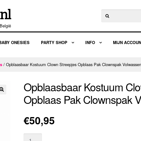
nl
Zoeken
naar:
België
BABY ONESIES
PARTY SHOP
INFO
MIJN ACCOU
/ Opblaasbaar Kostuum Clown Streepjes Opblaas Pak Clownspak Volwasse
es
Opblaasbaar Kostuum Clo
Opblaas Pak Clownspak 
🔍
€
50,95
Aantal