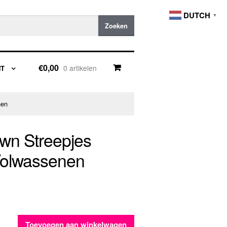
DUTCH
▼
Zoeken
€0,00
0 artikelen
NT
nen
wn Streepjes
Volwassenen
Toevoegen aan winkelwagen