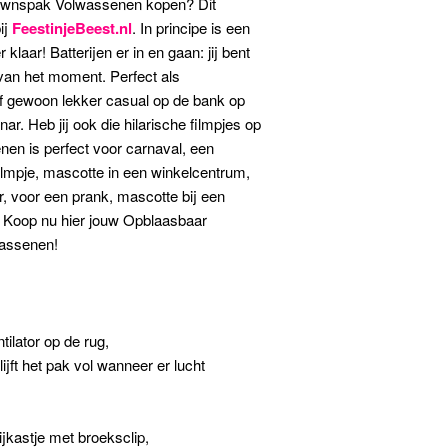
ownspak Volwassenen kopen? Dit
ij
FeestinjeBeest.nl
. In principe is een
klaar! Batterijen er in en gaan: jij bent
van het moment. Perfect als
 gewoon lekker casual op de bank op
nar. Heb jij ook die hilarische filmpjes op
en is perfect voor carnaval, een
filmpje, mascotte in een winkelcentrum,
er, voor een prank, mascotte bij een
n! Koop nu hier jouw Opblaasbaar
assenen!
ilator op de rug,
lijft het pak vol wanneer er lucht
ijkastje met broeksclip,