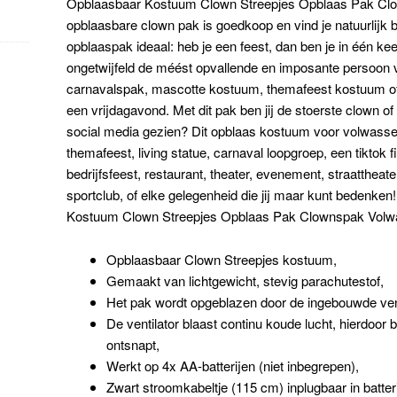
Opblaasbaar Kostuum Clown Streepjes Opblaas Pak Cl
opblaasbare clown pak is goedkoop en vind je natuurlijk b
opblaaspak ideaal: heb je een feest, dan ben je in één keer 
ongetwijfeld de méést opvallende en imposante persoon 
carnavalspak, mascotte kostuum, themafeest kostuum of
een vrijdagavond. Met dit pak ben jij de stoerste clown of 
social media gezien? Dit opblaas kostuum voor volwassen
themafeest, living statue, carnaval loopgroep, een tiktok 
bedrijfsfeest, restaurant, theater, evenement, straattheat
sportclub, of elke gelegenheid die jij maar kunt bedenke
Kostuum Clown Streepjes Opblaas Pak Clownspak Volw
Opblaasbaar Clown Streepjes kostuum,
Gemaakt van lichtgewicht, stevig parachutestof,
Het pak wordt opgeblazen door de ingebouwde vent
De ventilator blaast continu koude lucht, hierdoor b
ontsnapt,
Werkt op 4x AA-batterijen (niet inbegrepen),
Zwart stroomkabeltje (115 cm) inplugbaar in batter