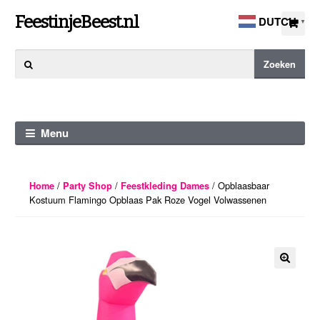
Ga
Ga
FeestinjeBeest.nl
DUTCH
▼
door
direct
naar
naar
Zoeken
Zoeken
navigatie
de
naar:
inhoud
Menu
/
/
/ Opblaasbaar
Home
Party Shop
Feestkleding Dames
Kostuum Flamingo Opblaas Pak Roze Vogel Volwassenen
🔍