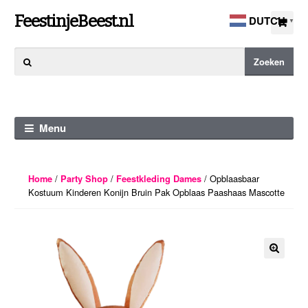
Ga
Ga
FeestinjeBeest.nl
DUTCH
▼
door
direct
naar
naar
Zoeken
Zoeken
navigatie
de
naar:
inhoud
Menu
/
/
/ Opblaasbaar
Home
Party Shop
Feestkleding Dames
Kostuum Kinderen Konijn Bruin Pak Opblaas Paashaas Mascotte
🔍