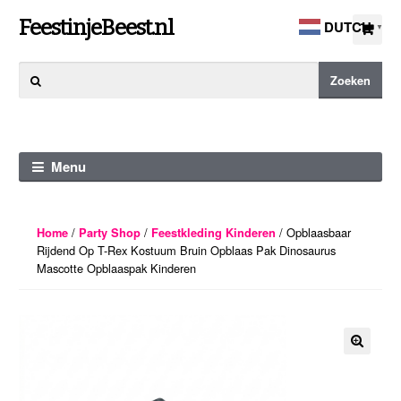
Ga
Ga
FeestinjeBeest.nl
DUTCH
▼
door
direct
naar
naar
Zoeken
Zoeken
navigatie
de
naar:
inhoud
Menu
/
/
/ Opblaasbaar
Home
Party Shop
Feestkleding Kinderen
Rijdend Op T-Rex Kostuum Bruin Opblaas Pak Dinosaurus
Mascotte Opblaaspak Kinderen
🔍