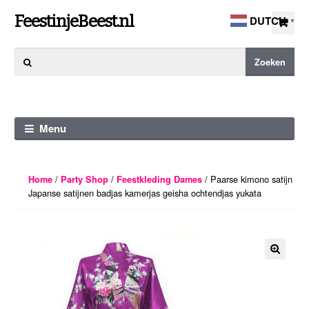
Ga
Ga
FeestinjeBeest.nl
DUTCH
▼
door
direct
naar
naar
Zoeken
Zoeken
navigatie
de
naar:
inhoud
Menu
/
/
/ Paarse kimono satijn
Home
Party Shop
Feestkleding Dames
Japanse satijnen badjas kamerjas geisha ochtendjas yukata
🔍