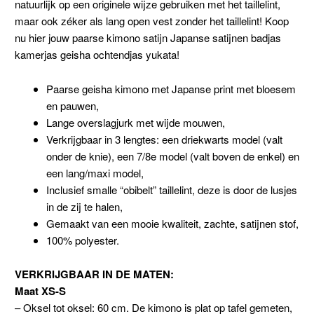
natuurlijk op een originele wijze gebruiken met het taillelint,
maar ook zéker als lang open vest zonder het taillelint! Koop
nu hier jouw paarse kimono satijn Japanse satijnen badjas
kamerjas geisha ochtendjas yukata!
Paarse geisha kimono met Japanse print met bloesem
en pauwen,
Lange overslagjurk met wijde mouwen,
Verkrijgbaar in 3 lengtes: een driekwarts model (valt
onder de knie), een 7/8e model (valt boven de enkel) en
een lang/maxi model,
Inclusief smalle “obibelt” taillelint, deze is door de lusjes
in de zij te halen,
Gemaakt van een mooie kwaliteit, zachte, satijnen stof,
100% polyester.
VERKRIJGBAAR IN DE MATEN:
Maat XS-S
– Oksel tot oksel: 60 cm. De kimono is plat op tafel gemeten,