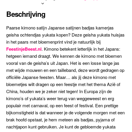
Beschrijving
Paarse kimono satijn Japanse satijnen badjas kamerjas
geisha ochtendjas yukata kopen? Deze geisha yukata huisjas
in het paars met bloemenprint vind je natuurlijk bij
FeestinjeBeest.nl
. Kimono betekent letterlijk in het Japans:
hetgeen iemand draagt. We kennen de kimono met bloemen
vooral van de geisha’s uit Japan. Het is een losse lange jas
met wijde mouwen en een tailleband, deze wordt gedragen op
officiële Japanse feesten. Maar… als jij deze kimono met
bloemetjes wilt dragen op een feestje met het thema Azië of
China, houden we je zeker niet tegen! In Europa zijn de
kimono’s of yukata’s weer terug van weggeweest en erg
populair met carnaval, op een feest of festival. Een prettige
bijkomstigheid is dat wanneer je de volgende morgen met een
brak hoofd opstaat, je hem meteen als badjas, pyjama of
nachtjapon kunt gebruiken. Je kunt de gebloemde yukata