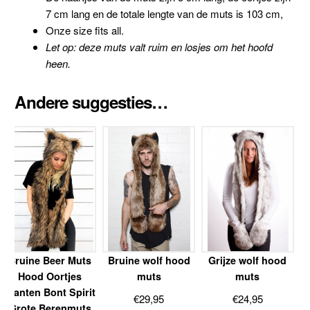
7 cm lang en de totale lengte van de muts is 103 cm,
Onze size fits all.
Let op: deze muts valt ruim en losjes om het hoofd
heen.
Andere suggesties…
Bruine Beer Muts
Bruine wolf hood
Grijze wolf hood
Hood Oortjes
muts
muts
Wanten Bont Spirit
€
29,95
€
24,95
Grote Berenmuts