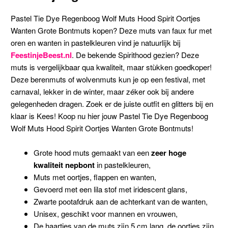
Pastel Tie Dye Regenboog Wolf Muts Hood Spirit Oortjes
Wanten Grote Bontmuts kopen? Deze muts van faux fur met
oren en wanten in pastelkleuren vind je natuurlijk bij
FeestinjeBeest.nl
. De bekende Spirithood gezien? Deze
muts is vergelijkbaar qua kwaliteit, maar stùkken goedkoper!
Deze berenmuts of wolvenmuts kun je op een festival, met
carnaval, lekker in de winter, maar zéker ook bij andere
gelegenheden dragen. Zoek er de juiste outfit en glitters bij en
klaar is Kees! Koop nu hier jouw Pastel Tie Dye Regenboog
Wolf Muts Hood Spirit Oortjes Wanten Grote Bontmuts!
Grote hood muts gemaakt van een
zeer hoge
kwaliteit nepbont
in pastelkleuren,
Muts met oortjes, flappen en wanten,
Gevoerd met een lila stof met iridescent glans,
Zwarte pootafdruk aan de achterkant van de wanten,
Unisex, geschikt voor mannen en vrouwen,
De haartjes van de muts zijn 5 cm lang, de oortjes zijn