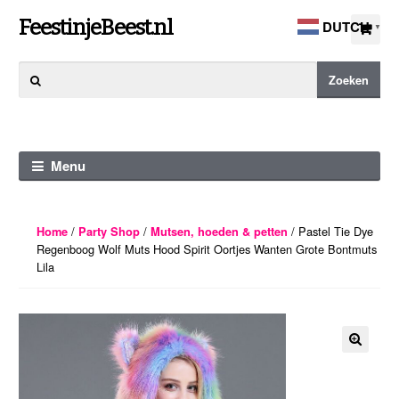
Ga
Ga
FeestinjeBeest.nl
DUTCH
▼
door
direct
naar
naar
Zoeken
Zoeken
navigatie
de
naar:
inhoud
Menu
/
/
/ Pastel Tie Dye
Home
Party Shop
Mutsen, hoeden & petten
Regenboog Wolf Muts Hood Spirit Oortjes Wanten Grote Bontmuts
Lila
🔍