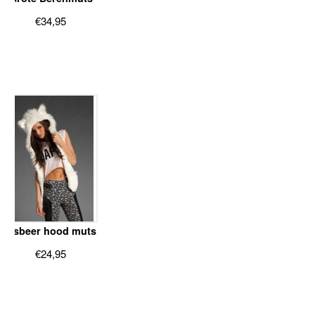
€
34,95
IJsbeer hood muts
€
24,95