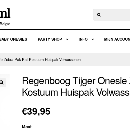
nl
Zoeken
naar:
België
BABY ONESIES
PARTY SHOP
INFO
MIJN ACCOU
ie Zebra Pak Kat Kostuum Huispak Volwassenen
Regenboog Tijger Onesie 
Kostuum Huispak Volwas
🔍
€
39,95
Maat