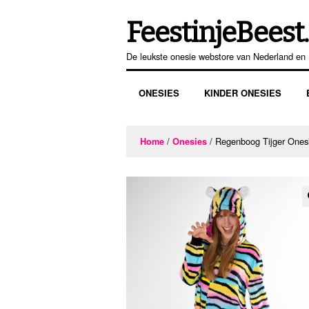
FeestinjeBeest.
Ga
Ga
door
direct
De leukste onesie webstore van Nederland en 
naar
naar
navigatie
de
ONESIES
KINDER ONESIES
inhoud
/
/ Regenboog Tijger Ones
Home
Onesies