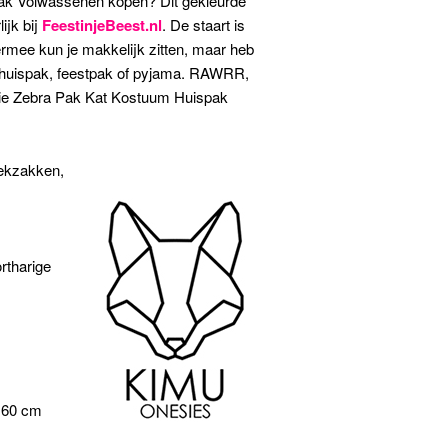
ak Volwassenen kopen? Dit gekleurde
ijk bij
FeestinjeBeest.nl
. De staart is
ermee kun je makkelijk zitten, maar heb
k, huispak, feestpak of pyjama. RAWRR,
ie Zebra Pak Kat Kostuum Huispak
eekzakken,
rtharige
 160 cm