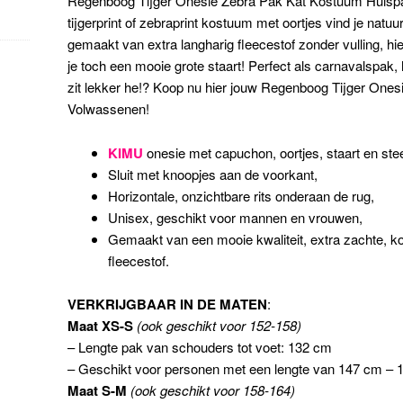
Regenboog Tijger Onesie Zebra Pak Kat Kostuum Huisp
tijgerprint of zebraprint kostuum met oortjes vind je natuurl
gemaakt van extra langharig fleecestof zonder vulling, hi
je toch een mooie grote staart! Perfect als carnavalspa
zit lekker he!? Koop nu hier jouw
Regenboog Tijger Ones
Volwassenen!
KIMU
onesie met capuchon, oortjes, staart en st
Sluit met knoopjes aan de voorkant,
Horizontale, onzichtbare rits onderaan de rug,
Unisex, geschikt voor mannen en vrouwen,
Gemaakt van een mooie kwaliteit, extra zachte, ko
fleecestof.
VERKRIJGBAAR IN DE MATEN
:
Maat XS-S
(ook geschikt voor 152-158)
– Lengte pak van schouders tot voet: 132 cm
– Geschikt voor personen met een lengte van 147 cm –
Maat S-M
(ook geschikt voor 158-164)