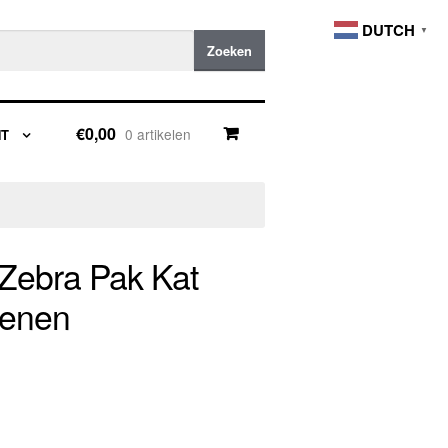
DUTCH
▼
Zoeken
€0,00
0 artikelen
NT
Zebra Pak Kat
senen