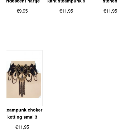
iridescent hartje
kant steampunk 9
stenen
€
9,95
€
11,95
€
11,95
Steampunk choker
ketting smal 3
€
11,95