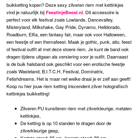
buikketting kopen? Deze sexy zilveren riem met kettinkjes
vind je natuurlijk bij
FeestinjeBeest.nl
. Dit accessoire is
perfect voor elk festival zoals Lowlands, Dancevalley,
Misteryland, Milkshake, Gay Pride, Dynamo, Helldorado,
Roadburn, Elfia, een fantasy fair, maar ook voor Halloween,
een feestje of een themafeest. Maak je gothic, punk, alto, feest
of festival outfit af met deze stoere riem. Je kunt de band ook
dragen tijdens uitgaan als versiering voor je outfit. Daarnaast
is de buik halsband ook geschikt voor een erotische feestje
zoals Wasteland, B.I.T.C.H. Festival, Dominatrix,
Fetishdreams. Het is maar net welke draai je er zelf aan geeft!
Koop nu hier jouw riem ketting iriscendent zilver holografisch
kettinkjes buikketting!
Zilveren PU kunstleren riem met zilverkleurige, metalen
kettinkjes,
De ketting is op 10 standen te dragen door de
zilverkleurige gesp,
Kortste stand: 66 cm, langste stand: 88 cm,