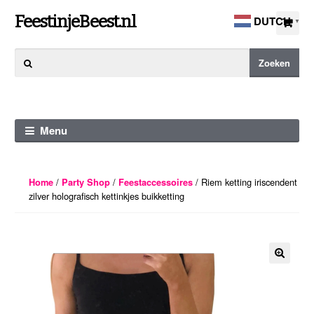
Ga
Ga
FeestinjeBeest.nl
DUTCH
▼
door
direct
naar
naar
Zoeken
Zoeken
navigatie
de
naar:
inhoud
Menu
/
/
/ Riem ketting iriscendent
Home
Party Shop
Feestaccessoires
zilver holografisch kettinkjes buikketting
🔍