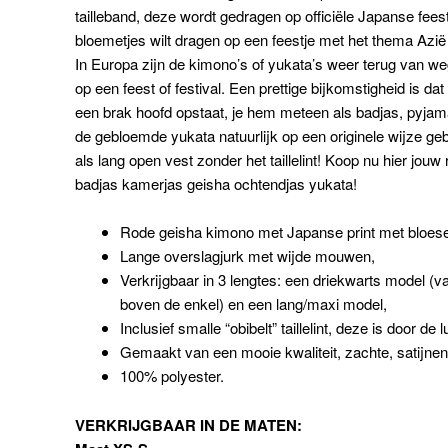
tailleband, deze wordt gedragen op officiële Japanse fee
bloemetjes wilt dragen op een feestje met het thema Azië
In Europa zijn de kimono’s of yukata’s weer terug van w
op een feest of festival. Een prettige bijkomstigheid is 
een brak hoofd opstaat, je hem meteen als badjas, pyjam
de gebloemde yukata natuurlijk op een originele wijze geb
als lang open vest zonder het taillelint! Koop nu hier jou
badjas kamerjas geisha ochtendjas yukata!
Rode geisha kimono met Japanse print met bloe
Lange overslagjurk met wijde mouwen,
Verkrijgbaar in 3 lengtes: een driekwarts model (va
boven de enkel) en een lang/maxi model,
Inclusief smalle “obibelt” taillelint, deze is door de l
Gemaakt van een mooie kwaliteit, zachte, satijnen 
100% polyester.
VERKRIJGBAAR IN DE MATEN: