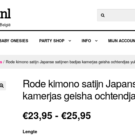
nl
Zoeken
naar:
België
BABY ONESIES
PARTY SHOP
INFO
MIJN ACCOU
/ Rode kimono satijn Japanse satijnen badjas kamerjas geisha ochtendjas yu
es
Rode kimono satijn Japans
kamerjas geisha ochtendj
🔍
Prijsklas
€
23,95
-
€
25,95
€23,95
Lengte