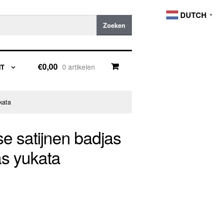
DUTCH
▼
Zoeken
€0,00
0 artikelen
NT
kata
e satijnen badjas
as yukata
se: