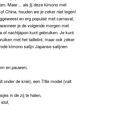
sten. Maar… als jij deze kimono met
 of China, houden we je zeker niet tegen!
eggeweest en erg populair met carnaval,
dat wanneer je de volgende morgen met
a of nachtjapon kunt gebruiken. Je kunt
ruiken met het taillelint, maar ook zéker
w rode kimono satijn Japanse satijnen
sem en pauwen,
lt onder de knie), een 7/8e model (valt
usjes in de zij te halen,
stof,