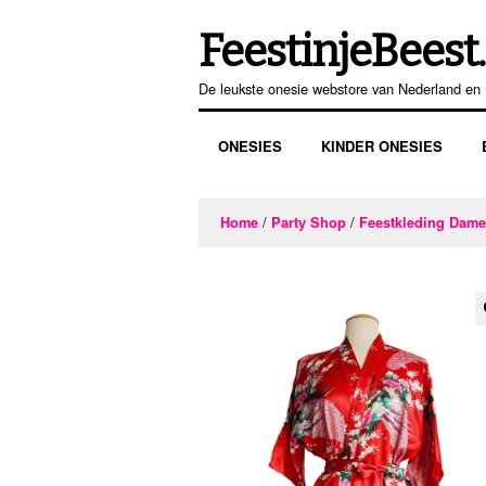
FeestinjeBeest.
Ga
Ga
door
direct
De leukste onesie webstore van Nederland en 
naar
naar
navigatie
de
ONESIES
KINDER ONESIES
inhoud
/
/
Home
Party Shop
Feestkleding Dam