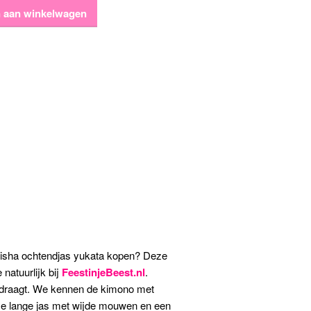
 aan winkelwagen
eisha ochtendjas yukata kopen? Deze
 natuurlijk bij
FeestinjeBeest.nl
.
d draagt. We kennen de kimono met
sse lange jas met wijde mouwen en een