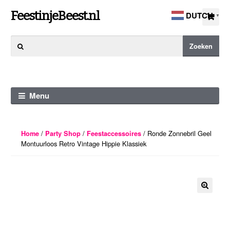
Ga
Ga
FeestinjeBeest.nl
DUTCH
▼
door
direct
naar
naar
Zoeken
Zoeken
navigatie
de
naar:
inhoud
Menu
/
/
/ Ronde Zonnebril Geel
Home
Party Shop
Feestaccessoires
Montuurloos Retro Vintage Hippie Klassiek
🔍