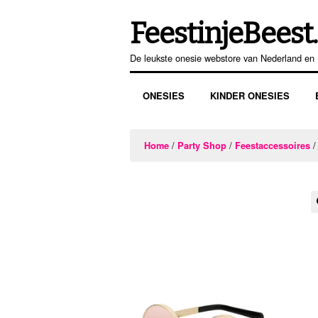
FeestinjeBeest.
Ga
Ga
door
direct
De leukste onesie webstore van Nederland en 
naar
naar
navigatie
de
ONESIES
KINDER ONESIES
inhoud
/
/
/
Home
Party Shop
Feestaccessoires