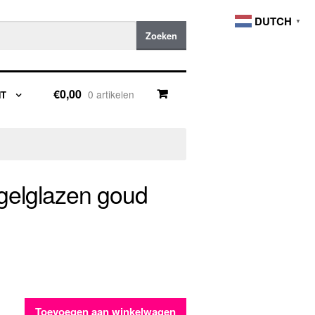
DUTCH
▼
Zoeken
€0,00
0 artikelen
NT
egelglazen goud
Toevoegen aan winkelwagen