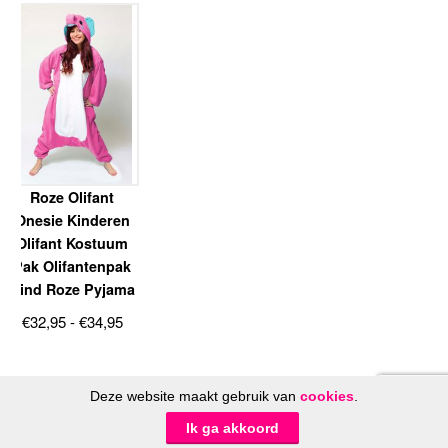
tot
€34,95
Roze Olifant
Onesie Kinderen
Olifant Kostuum
Pak Olifantenpak
Kind Roze Pyjama
Prijsklasse:
€
32,95
-
€
34,95
€32,95
tot
€34,95
Deze website maakt gebruik van
cookies
.
© FeestinjeBeest.nl 2014 - 2026
Ik ga akkoord