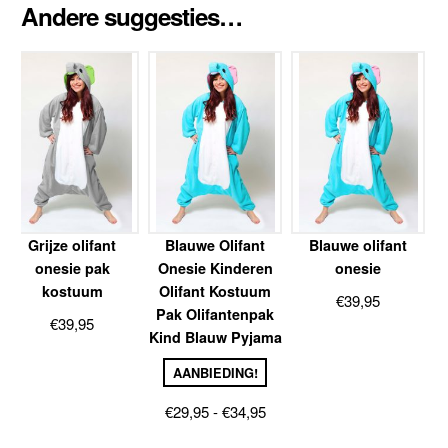
Andere suggesties…
Grijze olifant
Blauwe Olifant
Blauwe olifant
onesie pak
Onesie Kinderen
onesie
kostuum
Olifant Kostuum
€
39,95
Pak Olifantenpak
€
39,95
Kind Blauw Pyjama
AANBIEDING!
Prijsklasse:
€
29,95
-
€
34,95
€29,95