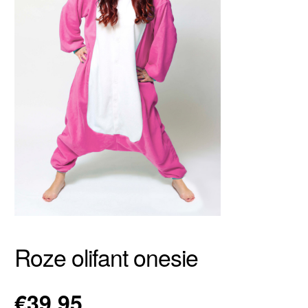
Roze olifant onesie
€
39,95