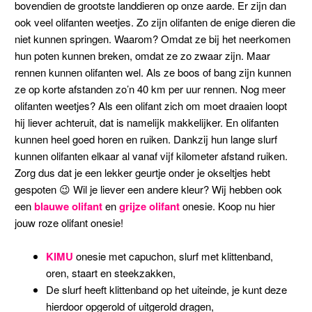
bovendien de grootste landdieren op onze aarde. Er zijn dan
ook veel olifanten weetjes. Zo zijn olifanten de enige dieren die
niet kunnen springen. Waarom? Omdat ze bij het neerkomen
hun poten kunnen breken, omdat ze zo zwaar zijn. Maar
rennen kunnen olifanten wel. Als ze boos of bang zijn kunnen
ze op korte afstanden zo’n 40 km per uur rennen. Nog meer
olifanten weetjes? Als een olifant zich om moet draaien loopt
hij liever achteruit, dat is namelijk makkelijker. En olifanten
kunnen heel goed horen en ruiken. Dankzij hun lange slurf
kunnen olifanten elkaar al vanaf vijf kilometer afstand ruiken.
Zorg dus dat je een lekker geurtje onder je okseltjes hebt
gespoten 😉 Wil je liever een andere kleur? Wij hebben ook
een
blauwe olifant
en
grijze olifant
onesie. Koop nu hier
jouw roze olifant onesie!
KIMU
onesie met capuchon, slurf met klittenband,
oren, staart en steekzakken,
De slurf heeft klittenband op het uiteinde, je kunt deze
hierdoor opgerold of uitgerold dragen,