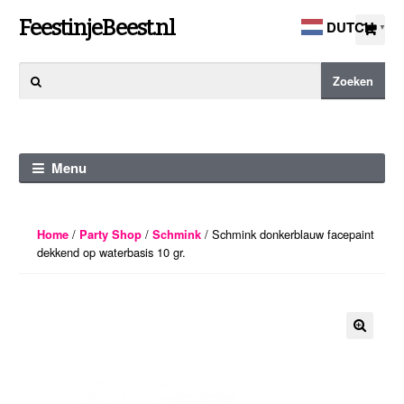
Ga
Ga
FeestinjeBeest.nl
DUTCH
▼
door
direct
naar
naar
Zoeken
Zoeken
navigatie
de
naar:
inhoud
Menu
/
/
/ Schmink donkerblauw facepaint
Home
Party Shop
Schmink
dekkend op waterbasis 10 gr.
🔍