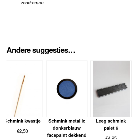
voorkomen.
Andere suggesties…
Schmink kwastje
Schmink metallic
Leeg schmink
donkerblauw
palet 6
€
2,50
facepaint dekkend
€
4,95