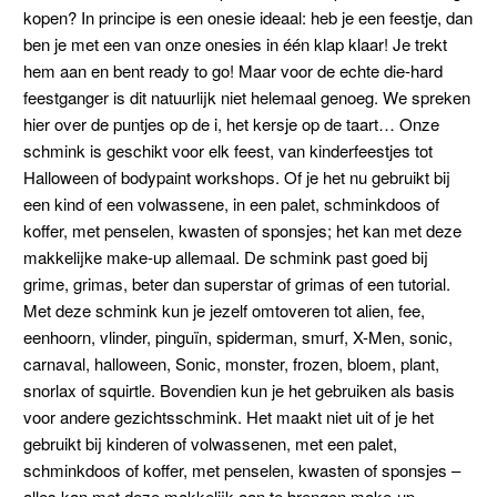
kopen? In principe is een onesie ideaal: heb je een feestje, dan
ben je met een van onze onesies in één klap klaar! Je trekt
hem aan en bent ready to go! Maar voor de echte die-hard
feestganger is dit natuurlijk niet helemaal genoeg. We spreken
hier over de puntjes op de i, het kersje op de taart… Onze
schmink is geschikt voor elk feest, van kinderfeestjes tot
Halloween of bodypaint workshops. Of je het nu gebruikt bij
een kind of een volwassene, in een palet, schminkdoos of
koffer, met penselen, kwasten of sponsjes; het kan met deze
makkelijke make-up allemaal. De schmink past goed bij
grime, grimas, beter dan superstar of grimas of een tutorial.
Met deze schmink kun je jezelf omtoveren tot
alien, fee,
eenhoorn, vlinder, pinguïn, spiderman, smurf, X-Men, sonic,
carnaval, halloween, Sonic, monster, frozen, bloem, plant,
snorlax of squirtle
. Bovendien kun je het gebruiken als basis
voor andere gezichtsschmink. Het maakt niet uit of je het
gebruikt bij kinderen of volwassenen, met een palet,
schminkdoos of koffer, met penselen, kwasten of sponsjes –
alles kan met deze makkelijk aan te brengen make-up.