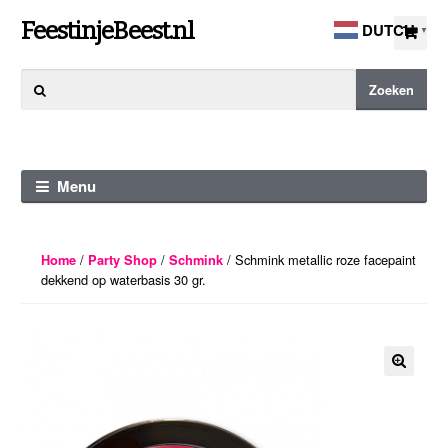
Ga
Ga
FeestinjeBeest.nl
DUTCH
▼
door
direct
naar
naar
Zoeken
Zoeken
navigatie
de
naar:
inhoud
Menu
/
/
/ Schmink metallic roze facepaint
Home
Party Shop
Schmink
dekkend op waterbasis 30 gr.
🔍