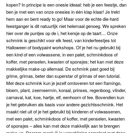
kopen? In principe is een onesie ideaal: heb je een feestje, dan
ben je met een van onze onesies in één klap klaar! Je trekt
hem aan en bent ready to go! Maar voor de echte die-hard
feestganger is dit natuurlijk niet helemaal genoeg. We spreken
hier over de puntjes op de i, het kersje op de taart… Onze
schmink is geschikt voor elk feest, van kinderfeestjes tot
Halloween of bodypaint workshops. Of je het nu gebruikt bij
een kind of een volwassene, in een palet, schminkdoos of
koffer, met penselen, kwasten of sponsjes; het kan met deze
makkelijke make-up allemaal. De schmink past goed bij
grime, grimas, beter dan superstar of grimas of een tutorial.
Met deze schmink kun je jezelf omtoveren tot een
flamingo,
bloem, plant, zeemeermin, koraal, prinses, regenboog, vlinder,
carnaval, kat, koe, hartje, elf, eenhoorn of fee
. Bovendien kun
je het gebruiken als basis voor andere gezichtsschmink. Het
maakt niet uit of je het gebruikt bij kinderen of volwassenen,
met een palet, schminkdoos of koffer, met penselen, kwasten
of sponsjes – alles kan met deze makkelijk aan te brengen
make-up. Daarom maak jij je verschijning compleet met deze