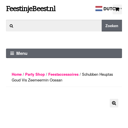
Ga
Ga
FeestinjeBeest.nl
DUTCH
▼
door
direct
naar
naar
Zoeken
Zoeken
navigatie
de
naar:
inhoud
Menu
/
/
/ Schubben Heuptas
Home
Party Shop
Feestaccessoires
Goud Vis Zeemeermin Oceaan
🔍