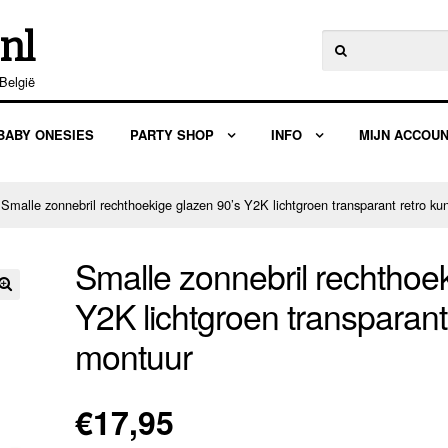
nl
Zoeken
naar:
België
BABY ONESIES
PARTY SHOP
INFO
MIJN ACCOU
 Smalle zonnebril rechthoekige glazen 90’s Y2K lichtgroen transparant retro ku
Smalle zonnebril rechthoe
Y2K lichtgroen transparant 
🔍
montuur
€
17,95