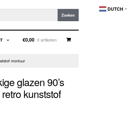
DUTCH
▼
Zoeken
€0,00
0 artikelen
NT
nststof montuur
kige glazen 90’s
retro kunststof