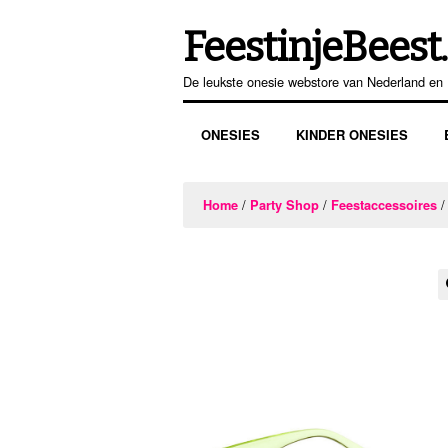
FeestinjeBeest.
Ga
Ga
door
direct
De leukste onesie webstore van Nederland en 
naar
naar
navigatie
de
ONESIES
KINDER ONESIES
inhoud
/
/
/
Home
Party Shop
Feestaccessoires