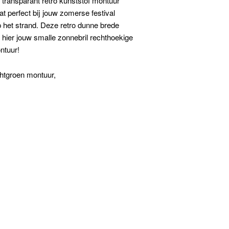
 transparant retro kunststof montuur
 perfect bij jouw zomerse festival
 op het strand. Deze retro dunne brede
 hier jouw smalle zonnebril rechthoekige
ntuur!
chtgroen montuur,