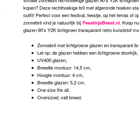
Smalle zonnebril rechthoekige glazen 90’s Y2K lichtgroen
kopen? Deze rechthoekige bril met afgeronde hoeken staat
outfit! Perfect voor een festival, feestje, op het terras of
zonnebril vind je natuurlijk bij
FeestinjeBeest.nl
. Koop nu
glazen 90’s Y2K lichtgroen transparant retro kunststof mo
Zonnebril met lichtgroene glazen en transparant li
Let op: de glazen hebben een lichtgroene doorkijk,
UV400 glazen,
Breedte montuur: 14,5 cm,
Hoogte montuur: 4 cm,
Breedte glazen: 5,2 cm,
One size fits all,
Oversized, valt breed.