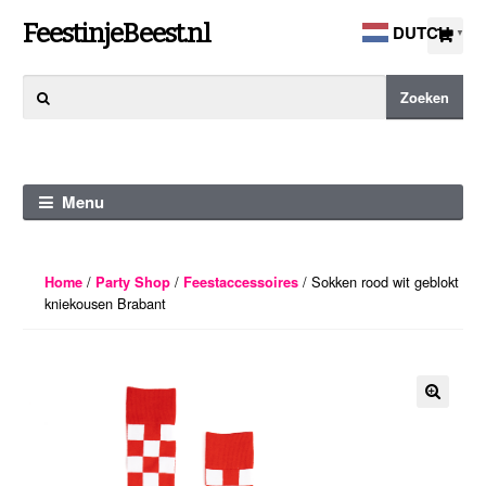
Ga
Ga
FeestinjeBeest.nl
DUTCH
▼
door
direct
naar
naar
Zoeken
Zoeken
navigatie
de
naar:
inhoud
Menu
/
/
/ Sokken rood wit geblokt
Home
Party Shop
Feestaccessoires
kniekousen Brabant
🔍