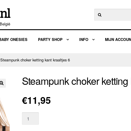
nl
Zoeken
naar:
België
BABY ONESIES
PARTY SHOP
INFO
MIJN ACCOU
 Steampunk choker ketting kant kraaltjes 6
Steampunk choker ketting k
🔍
€
11,95
Aantal