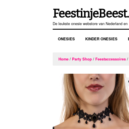
FeestinjeBeest.
Ga
Ga
door
direct
De leukste onesie webstore van Nederland en 
naar
naar
navigatie
de
ONESIES
KINDER ONESIES
inhoud
/
/
/
Home
Party Shop
Feestaccessoires