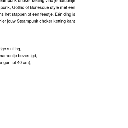
ampunk choker ketting vind je natuurlijk
ampunk, Gothic of Burlesque style met een
ns het stappen of een feestje. Eén ding is
 hier jouw Steampunk choker ketting kant
ge sluiting,
rnamentje bevestigd,
lengen tot 40 cm),