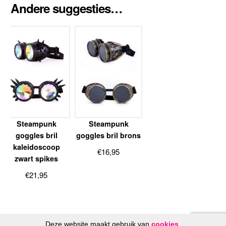
Andere suggesties…
Steampunk
Steampunk
goggles bril
goggles bril brons
kaleidoscoop
€
16,95
zwart spikes
€
21,95
Deze website maakt gebruik van
cookies
.