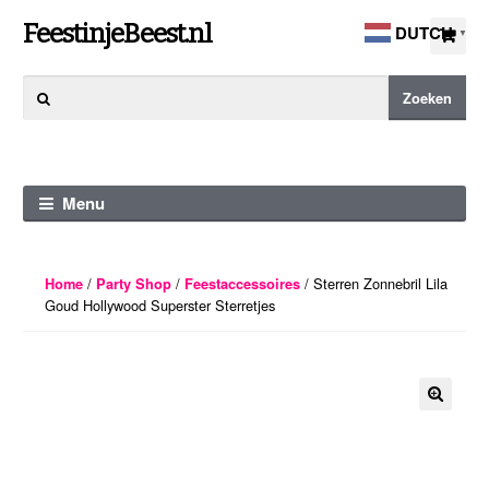
Ga
Ga
FeestinjeBeest.nl
DUTCH
▼
door
direct
naar
naar
Zoeken
Zoeken
navigatie
de
naar:
inhoud
Menu
/
/
/ Sterren Zonnebril Lila
Home
Party Shop
Feestaccessoires
Goud Hollywood Superster Sterretjes
🔍