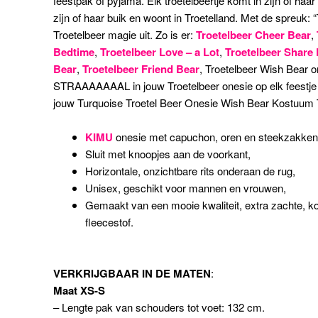
feestpak of pyjama. Elk troetelbeertje komt in zijn of haar
zijn of haar buik en woont in Troetelland. Met de spreuk: “T
Troetelbeer magie uit. Zo is er:
Troetelbeer Cheer Bear
,
Bedtime
,
Troetelbeer Love – a Lot
,
Troetelbeer Share
Bear
,
Troetelbeer Friend Bear
, Troetelbeer Wish Bear 
STRAAAAAAAL in jouw Troetelbeer onesie op elk feestje o
jouw Turquoise Troetel Beer Onesie Wish Bear Kostuum T
KIMU
onesie met capuchon, oren en steekzakken
Sluit met knoopjes aan de voorkant,
Horizontale, onzichtbare rits onderaan de rug,
Unisex, geschikt voor mannen en vrouwen,
Gemaakt van een mooie kwaliteit, extra zachte, ko
fleecestof.
VERKRIJGBAAR IN DE MATEN
:
Maat XS-S
– Lengte pak van schouders tot voet: 132 cm.