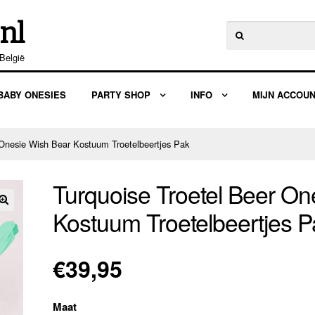
nl
Zoeken
naar:
België
BABY ONESIES
PARTY SHOP
INFO
MIJN ACCOU
 Onesie Wish Bear Kostuum Troetelbeertjes Pak
Turquoise Troetel Beer On
Kostuum Troetelbeertjes P
🔍
€
39,95
Maat