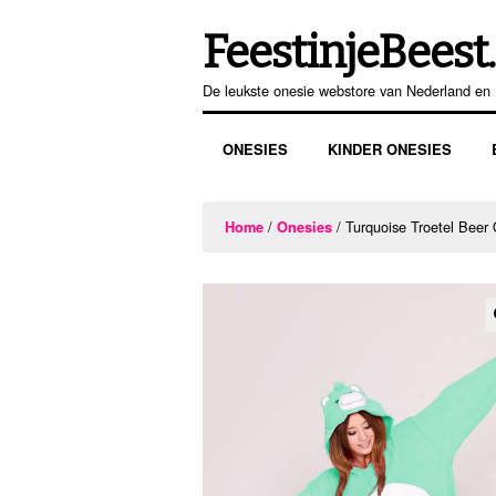
FeestinjeBeest.
Ga
Ga
door
direct
De leukste onesie webstore van Nederland en 
naar
naar
navigatie
de
ONESIES
KINDER ONESIES
inhoud
/
/ Turquoise Troetel Beer
Home
Onesies