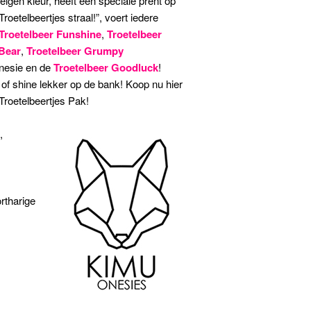
 eigen kleur, heeft een speciale prent op
roetelbeertjes straal!”, voert iedere
Troetelbeer Funshine
,
Troetelbeer
 Bear
,
Troetelbeer Grumpy
onesie en de
Troetelbeer Goodluck
!
f shine lekker op de bank! Koop nu hier
roetelbeertjes Pak!
,
rtharige