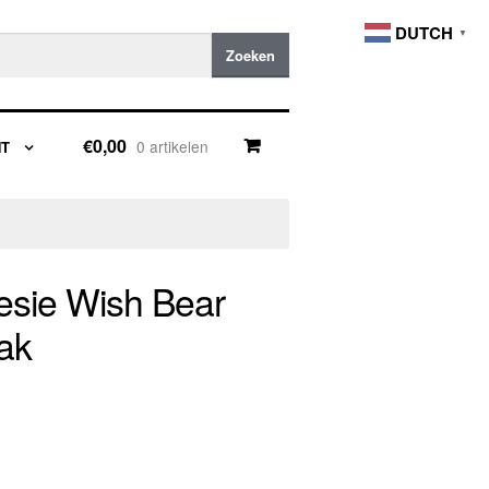
DUTCH
▼
Zoeken
€0,00
0 artikelen
NT
esie Wish Bear
ak