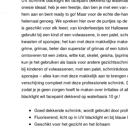
UV Schmink blacklight wit facepaint dekkend op waterbasi
onesie ideaal: heb je een feestje, dan ben je met een van 
hem aan en bent ready to go! Maar voor de echte die-hard f
helemaal genoeg. We spreken hier over de puntjes op de 
is geschikt voor elk feest, van kinderfeestjes tot Hallowe
gebruikt bij een kind of een volwassene, in een palet, sc
kwasten of sponsjes; het kan met deze makkelijke make-
grime, grimas, beter dan superstar of grimas of een tutori
omtoveren tot een
zebra, witte kat, skelet, geisha, ijspr
kun je het gebruiken als basis voor andere gezichtsschmink
bij kinderen of volwassenen, met een palet, schminkdoos 
sponsjes – alles kan met deze makkelijk aan te brengen
verschijning compleet met deze professionele schmink. De
zodat je je geen zorgen hoeft te maken over irritaties of
blacklight wit facepaint dekkend op waterbasis 10 gr.!
Goed dekkende schmink, wordt gebruikt door prof
Fluoriserend, licht op in UV blacklight en bij blauw l
Geschikt voor het gezicht en het lichaam