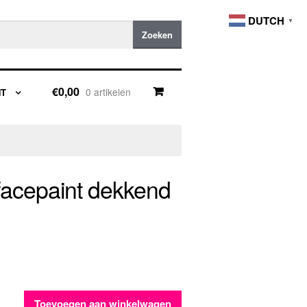
DUTCH
▼
Zoeken
€0,00
0 artikelen
NT
 facepaint dekkend
Toevoegen aan winkelwagen