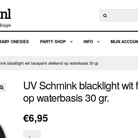
nl
Zoeken
naar:
België
BABY ONESIES
PARTY SHOP
INFO
MIJN ACCOU
nk blacklight wit facepaint dekkend op waterbasis 30 gr.
UV Schmink blacklight wit
op waterbasis 30 gr.
🔍
€
6,95
Aantal