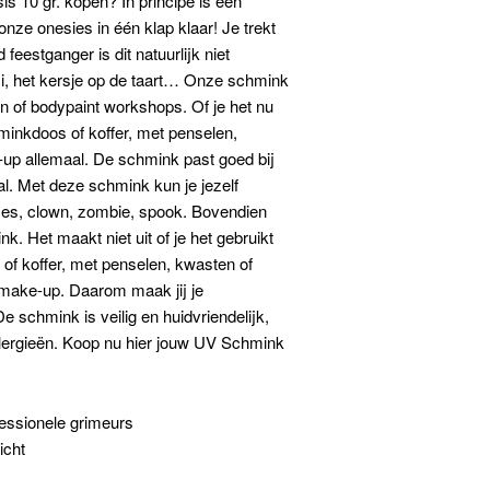
s 10 gr. kopen? In principe is een
onze onesies in één klap klaar! Je trekt
eestganger is dit natuurlijk niet
i, het kersje op de taart… Onze schmink
en of bodypaint workshops. Of je het nu
hminkdoos of koffer, met penselen,
up allemaal. De schmink past goed bij
al. Met deze schmink kun je jezelf
inses, clown, zombie, spook
. Bovendien
. Het maakt niet uit of je het gebruikt
of koffer, met penselen, kwasten of
 make-up. Daarom maak jij je
 schmink is veilig en huidvriendelijk,
 allergieën. Koop nu hier jouw UV Schmink
essionele grimeurs
icht