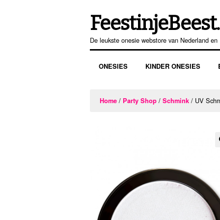
FeestinjeBeest.
Ga
Ga
door
direct
De leukste onesie webstore van Nederland en 
naar
naar
navigatie
de
ONESIES
KINDER ONESIES
inhoud
/
/
/ UV Schmi
Home
Party Shop
Schmink