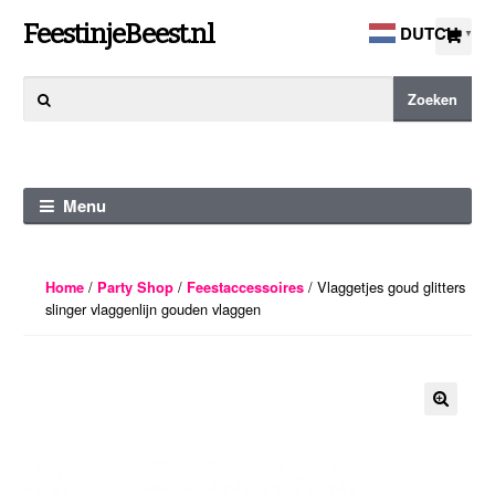
Ga
Ga
FeestinjeBeest.nl
DUTCH
▼
door
direct
naar
naar
Zoeken
Zoeken
navigatie
de
naar:
inhoud
Menu
/
/
/ Vlaggetjes goud glitters
Home
Party Shop
Feestaccessoires
slinger vlaggenlijn gouden vlaggen
🔍