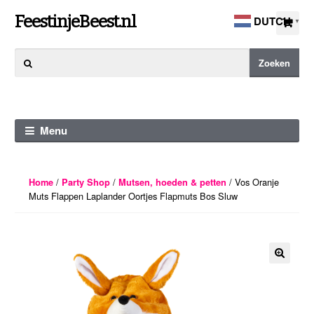
Ga
Ga
FeestinjeBeest.nl
DUTCH
▼
door
direct
naar
naar
Zoeken
Zoeken
navigatie
de
naar:
inhoud
Menu
/
/
/ Vos Oranje
Home
Party Shop
Mutsen, hoeden & petten
Muts Flappen Laplander Oortjes Flapmuts Bos Sluw
🔍