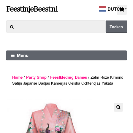
Ga
Ga
FeestinjeBeest.nl
DUTCH
▼
door
direct
naar
naar
Zoeken
Zoeken
navigatie
de
naar:
inhoud
Menu
/
/
/ Zalm Roze Kimono
Home
Party Shop
Feestkleding Dames
Satijn Japanse Badjas Kamerjas Geisha Ochtendjas Yukata
🔍