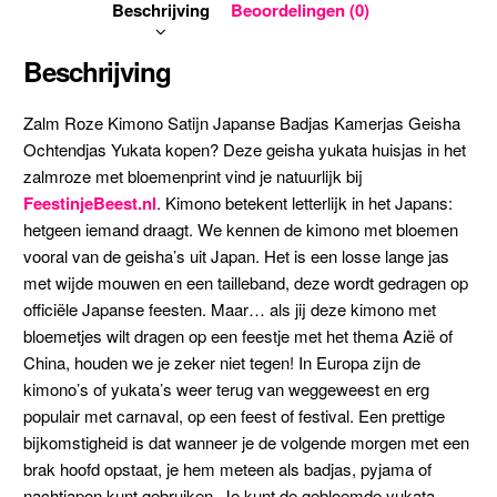
Beschrijving
Beoordelingen (0)
Beschrijving
Zalm Roze Kimono Satijn Japanse Badjas Kamerjas Geisha
Ochtendjas Yukata kopen? Deze geisha yukata huisjas in het
zalmroze met bloemenprint vind je natuurlijk bij
FeestinjeBeest.nl
. Kimono betekent letterlijk in het Japans:
hetgeen iemand draagt. We kennen de kimono met bloemen
vooral van de geisha’s uit Japan. Het is een losse lange jas
met wijde mouwen en een tailleband, deze wordt gedragen op
officiële Japanse feesten. Maar… als jij deze kimono met
bloemetjes wilt dragen op een feestje met het thema Azië of
China, houden we je zeker niet tegen! In Europa zijn de
kimono’s of yukata’s weer terug van weggeweest en erg
populair met carnaval, op een feest of festival. Een prettige
bijkomstigheid is dat wanneer je de volgende morgen met een
brak hoofd opstaat, je hem meteen als badjas, pyjama of
nachtjapon kunt gebruiken. Je kunt de gebloemde yukata