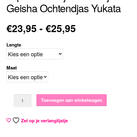
Geisha Ochtendjas Yukata
Prijsklasse:
€
23,95
-
€
25,95
€23,95
Lengte
tot
Maat
€25,95
Aantal
Toevoegen aan winkelwagen
Zet op je verlanglijstje