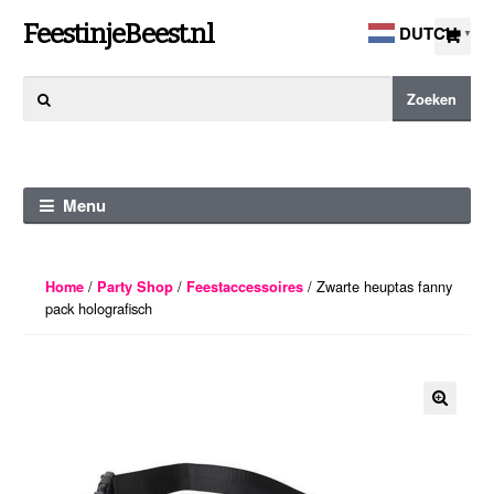
Ga
Ga
FeestinjeBeest.nl
DUTCH
▼
door
direct
naar
naar
Zoeken
Zoeken
navigatie
de
naar:
inhoud
Menu
/
/
/ Zwarte heuptas fanny
Home
Party Shop
Feestaccessoires
pack holografisch
🔍